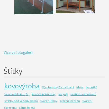
Více ve fotogalerii
Štítky
kovovýroba
Výroba strojů a zařízení
elkov
jaroměř
Sváření hliníku (Al)
kovové přístřešky
pergoly
zastřešení balkonů
stříšky nad vchody domů
sváření litiny
sváření nerezu
sváření
elektronu
zámečnictví