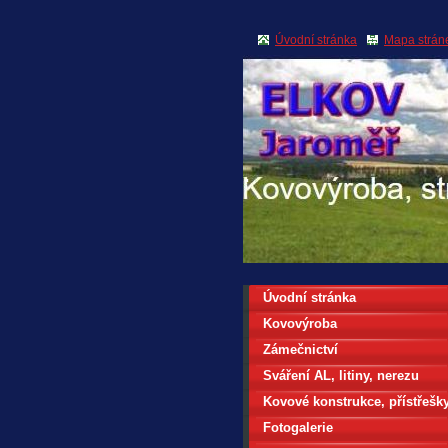
Úvodní stránka
Mapa strán
.
Úvodní stránka
Kovovýroba
Zámečnictví
Sváření AL, litiny, nerezu
Kovové konstrukce, přístřešk
Fotogalerie