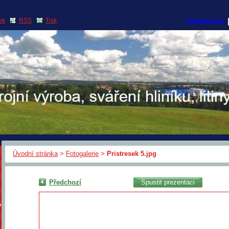
ek
RSS
Tisk
Vyhledávání:
Úvodní stránka
>
Fotogalerie
>
Pristresek 5.jpg
Předchozí
Spustit prezentaci
y