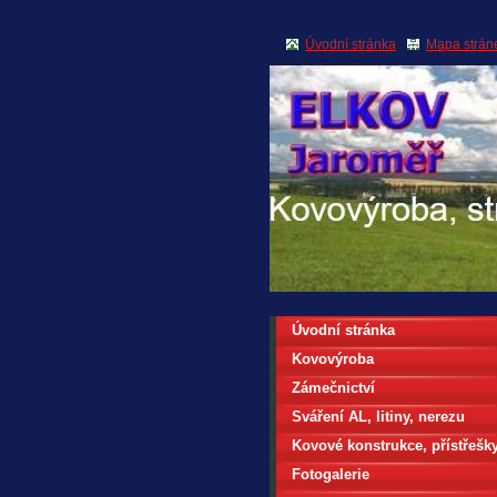
Úvodní stránka
Mapa strán
.
Úvodní stránka
Kovovýroba
Zámečnictví
Sváření AL, litiny, nerezu
Kovové konstrukce, přístřešk
Fotogalerie