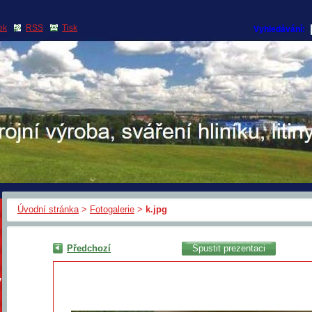
ek
RSS
Tisk
Vyhledávání:
Úvodní stránka
>
Fotogalerie
>
k.jpg
Předchozí
Spustit prezentaci
y