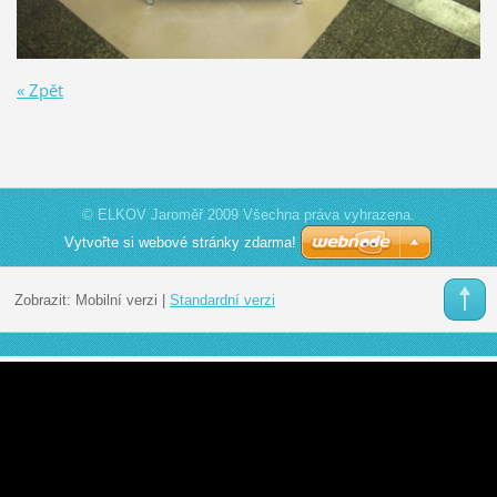
« Zpět
© ELKOV Jaroměř 2009 Všechna práva vyhrazena.
Vytvořte si webové stránky zdarma!
Zobrazit:
Mobilní verzi
|
Standardní verzi