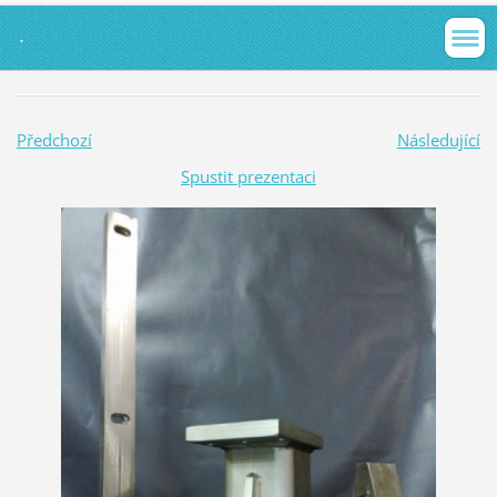
.
Předchozí
Následující
Spustit prezentaci