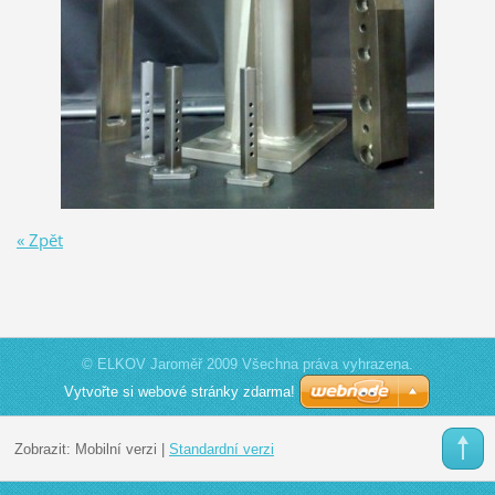
« Zpět
© ELKOV Jaroměř 2009 Všechna práva vyhrazena.
Vytvořte si webové stránky zdarma!
Zobrazit:
Mobilní verzi
|
Standardní verzi